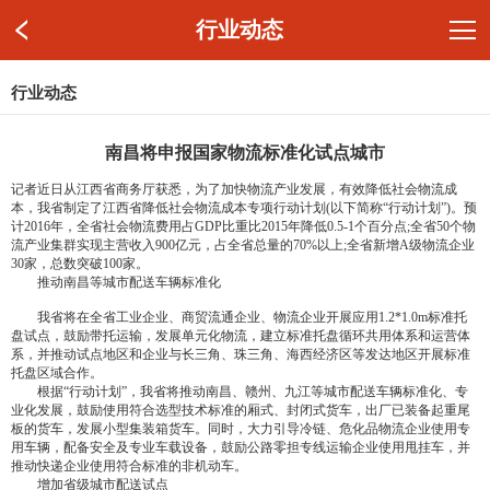
行业动态
行业动态
南昌将申报国家物流标准化试点城市
记者近日从江西省商务厅获悉，为了加快物流产业发展，有效降低社会物流成
本，我省制定了江西省降低社会物流成本专项行动计划(以下简称“行动计划”)。预
计2016年，全省社会物流费用占GDP比重比2015年降低0.5-1个百分点;全省50个物
流产业集群实现主营收入900亿元，占全省总量的70%以上;全省新增A级物流企业
30家，总数突破100家。
推动南昌等城市配送车辆标准化
我省将在全省工业企业、商贸流通企业、物流企业开展应用1.2*1.0m标准托
盘试点，鼓励带托运输，发展单元化物流，建立标准托盘循环共用体系和运营体
系，并推动试点地区和企业与长三角、珠三角、海西经济区等发达地区开展标准
托盘区域合作。
根据“行动计划”，我省将推动南昌、赣州、九江等城市配送车辆标准化、专
业化发展，鼓励使用符合选型技术标准的厢式、封闭式货车，出厂已装备起重尾
板的货车，发展小型集装箱货车。同时，大力引导冷链、危化品物流企业使用专
用车辆，配备安全及专业车载设备，鼓励公路零担专线运输企业使用甩挂车，并
推动快递企业使用符合标准的非机动车。
增加省级城市配送试点