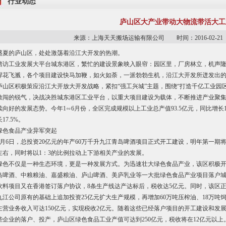
行业动态
庐山区大产业带动大物流带活大工
来源：上海天天搬场运输有限公司 时间：2016-02-
盛夏的庐山区，处处激荡着沿江大开发的热潮。
踏访工业发展大平台城东港区，繁忙的建设景象映入眼帘：园区里，厂房林立，机声
焊花飞溅，各个项目建设快马加鞭，如火如荼，一派勃勃生机，沿江大开发所迸发出
庐山区积极策应沿江大开放大开发战略，紧扣“强工兴城”主题，围绕“打造千亿工业园
敢闯的锐气，决战决胜城东港区工业平台，以重大项目建设为载体，不断推进产业聚
续向好的发展态势。今年1∽6月份，全区完成规模以上工业总产值93.5亿元，同比增长17
长17.5%。
绿色食品产业异军突起
7月6日，总投资20亿元的年产60万千升九江青岛啤酒项目正式开工建设，明年第一期
左右，同时将以1：3的比例拉动上下游相关产业的发展。
绿色不仅是一种生态环境，更是一种发展方式。为迅速壮大绿色食品产业，该区积极
岛啤酒、中粮粮油、嘉盛粮油、庐山啤酒、美庐乳业等一大批绿色食品产业项目落户城
饮料项目又在香港签订落户协议，8条生产线达产达标后，税收达5亿元。同时，该区
九江公司原有的基础上追加投资25亿元扩大生产规模，再增加60万吨压榨油、18万吨
主营业务收入可达150亿元，实现税收2亿元。随着这些已经落户项目的开工建设和发
些企业的落户、投产，庐山区绿色食品工业产值可达到250亿元，税收将在12亿元以上