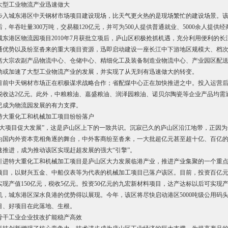
大型工业物流产业迅速做大
步入城东港区中天钢材市场项目建设现场，比天气更火热的是现场繁忙的建设场景。该项
后，年吞吐量300万吨，交易额120亿元，并可为500人提供普通就业、5000余人提供
城东港区物流园项目2010年7月获批立项后，庐山区积极抢抓机遇，充分利用便利的
通优势以及纷至沓来的重大项目资源，迅即启动建设一座长江中下游地区规模大、档
括大宗农副产品物流中心、仓储中心、精细化工及装备制造业物流中心、产业园区配
动或加速了大型工业物流产业的发展，并实现了从无到有迅速做大的转变。
目前中天钢材市场正在积极谋求战略合作；省配煤中心正在加快推进之中。投入运营后
税收达2亿元。此外，中粮粮油、嘉盛粮油、润泽园粮油、诺贝尔陶瓷等企业产品均需
已成为物流园发展的有力支撑。
特大重化工和机械加工项目纷纷落户
“大项目促大发展”，这是庐山区上下的一致共识。沉寂已久的庐山区沿江地带，正因为
为国内外资本竞相角逐的舞台，中外客商纷至沓来，一大批超亿元甚至超十亿、百亿的
速推进，成为推动该区实现赶超发展的强大“引擎”。
引进特大重化工和机械加工项目是庐山区大力发展临港产业，推进产业集聚的一个重
项目，以财兴五金、中船仪表等为代表的机械加工项目已落户该区。目前，投资百亿
实现产值150亿元，税收5亿元。投资50亿元的九宏新材料项目，达产达标以后可实现产
机，城东港区深水良港的优势得以展现。今年，该区将尽快启动港区5000吨级公用码
目、好项目在此落地、生根。
骨干工业企业技改扩能稳产高效