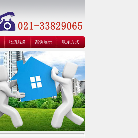
物流服务
案例展示
联系方式