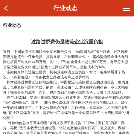
行业动态
行业动态
过路过桥费仍是物流企业沉重负担
近日，中国物流与采购联合会发布报告指出，“物流国九条”出台以来，过路过桥
费仍是物流企业沉重负担。报告显示，在被调查企业中，运输型物流企业去年过
路过桥费平均支出4459万元。其中，37%的企业支出超过5000万元，有部分大型
公路货运企业支出超过1亿元；过路过桥费平均占运输成本的34%。
该如何来降低过路过桥费，切实减轻物流企业负担？对此，各媒体展开了热
议。《燕赵晚报》：每条收费公路都该有终止收费时间
和对过路过桥费泛泛的抱怨相比，中国物流与采购联合会的这项报告，更为直
观，也更直指问题的本质。的确，高速公路不合理收费站点的存在，不仅大幅提
升了物流企业的成本，而且，也给农副产品的区域性流动，设置了过大障碍。
去年3月23日，交通运输部新闻发言人何建中说，交通运输部正研究和完善构建
“两个路网体系”。其中， “非收费公路体系”占全国公路总里程的96%以上。如今
一年的时间过去了，且不说收费站点的撤并工作进展，最基本的，相关部门在明
确 “两个路网体系”方面，是否给出了具体到每一条收费公路终止收费时间表的细
化呢？
“保持物价总水平基本稳定”被写入政府工作报告 “2012年主要任务”的第二部
分，再提 “为每条收费公路都设置一张站点撤销收费时间表”，意义重大。既然“非
收费公路”将占全国公路总里程96%以上的目标已经确立，阶段性地为每一条收费