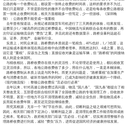
公路的每一个收费站点，都设置一张终止收费的时间表，这样的要求并不为过。
我们只是期望，不管是阶段性的撤并不合理收费站点，还是给每条收费公路都设
置一张终止收费时间表，相关方面都能多一些笃定，少一些游移。《深圳晚
报》：公路收费不能变成一项重税
去年曾有报道说，央视记者跟随货车司机进行了三天两夜的体验，结果发现，
运费至少1／3被高昂的过路过桥费吸走。中国物流与采购联合会发布的数据，再
次印证运输物流业的 “费负”之重。并且此前还有数据显示，路桥业暴利远超石
油、证券、房地产、金融等行业。
实质上，对民众来说，路桥费的本质就是一笔税负，40%也好，1／3也罢，这
种运输成本最终体现在商品价格中由消费者埋单。而既然达到3、4成之重，那么
说它是 “重税”，应该当之无愧；直接征收对象是运输车辆，但 “路桥税”的间接纳
税人则是全体国民。
与税收相比，路桥收费存在很大的灵活性，不论管理还是使用上，都比税收宽
泛灵活得多。所以，各地公路收费收了多少，用在什么地方，一直是本糊涂账。
路桥收费制从本质上说是与民争利。而更大的问题是， “路桥重税”在加重生产
者与消费者负担、破坏市场秩序的同时，已成为影响经济健康发展的一个障碍。
《现代物流报》：整顿公路收费应 “言必信行必果”
去年以来，针对高速公路收费过高问题，物流 “国八条”、 “国九条”都提出了相
关整改意见，五部委也联合组织开展了全国收费公路的专项清理工作，但收效并
不明显。甚至一些地方不仅不清理路桥乱收费，减轻企业负担，降低物流成本，
反而延长收费年限，甚至还完贷款继续收费。
而究其根源，无非一个 “利”字在作祟。由此，切断利益之链之艰难可想而知。
因此，相关部门能否下定决心，斩断利益之源，是清理乱收费工作能否取得成效
之根本。笔者以为，政府相关部门应该 “言必信，行必果”，切实将清理整顿不合
理路桥收费进行到底，减轻 “费负”压力，进而促进国民经济的健康持续发展。