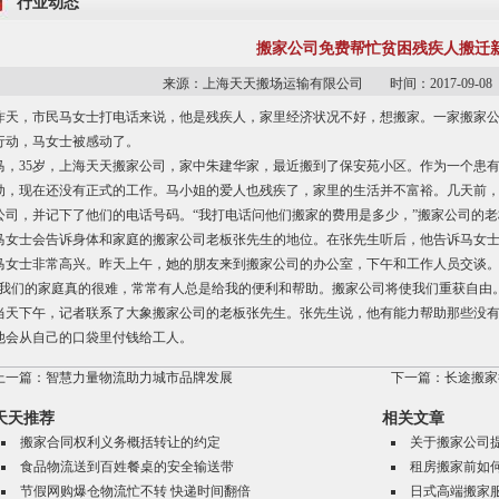
行业动态
搬家公司免费帮忙贫困残疾人搬迁
来源：上海天天搬场运输有限公司 时间：2017-09-
昨天，市民马女士打电话来说，他是残疾人，家里经济状况不好，想搬家。一家搬家
行动，马女士被感动了。
马，35岁，
上海天天搬家公司
，家中朱建华家，最近搬到了保安苑小区。作为一个患有先
动，现在还没有正式的工作。马小姐的爱人也残疾了，家里的生活并不富裕。几天前
公司，并记下了他们的电话号码。“我打电话问他们搬家的费用是多少，”搬家公司的老板说
马女士会告诉身体和家庭的搬家公司老板张先生的地位。在张先生听后，他告诉马女
马女士非常高兴。昨天上午，她的朋友来到搬家公司的办公室，下午和工作人员交谈
“我们的家庭真的很难，常常有人总是给我的便利和帮助。搬家公司将使我们重获自由
当天下午，记者联系了大象搬家公司的老板张先生。张先生说，他有能力帮助那些没
他会从自己的口袋里付钱给工人。
上一篇：
智慧力量物流助力城市品牌发展
下一篇：
长途搬家
天天推荐
相关文章
搬家合同权利义务概括转让的约定
关于搬家公司
食品物流送到百姓餐桌的安全输送带
租房搬家前如
节假网购爆仓物流忙不转 快递时间翻倍
日式高端搬家