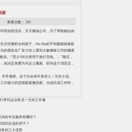
新家
08 查看次数：
285
公司得知情况后，
天天搬场公司
，为了帮助她自由
天性脑积水的孩子，Ma Ma的手和腿都很难移
，马的朋友在广安大街上看到大象搬家公司的搬家
。\“至少300元将用于旅行充电。'。”随后，
士，他决定免费为马女士搬家。听到这个消息后，
。
。非常感谢。这个社会有许多好人！马女士说。
有工作能力的贫困家庭搬回家。当他完成工作时，
行李托运业务员一天的工作量
提供的专业服务有哪些？
何找到合适的房子？
服务的三大优势