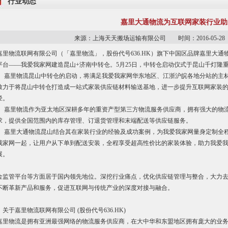
行业动态
嘉里大通物流为互联网家装行业助
来源：上海天天搬场运输有限公司 时间：2016-05-
嘉里物流联网有限公司（「嘉里物流」，股份代号636.HK）旗下中国区品牌嘉里大
平台——我爱我家网建造昆山+济南中转仓。5月25日，中转仓启动仪式于昆山千灯隆
嘉里物流昆山中转仓的启动，将满足我爱我家网华东地区、江浙沪皖各地分站的主材
致力于将昆山中转仓打造成一站式家装供应链材料输送基地，进一步提升互联网家装
径。
嘉里物流作为亚太地区深耕多年的重资产型第三方物流服务供应商，拥有强大的物流
求，提供全国范围内的库存管理、订退货管理和末端配送等供应链服务。
嘉里大通物流昆山结合其在家装行业的经验及成功案例，为我爱我家网量身定制全程
我家网一起，让用户从下单到配送安装，全程享受超高性价比的家装体验，助力我爱
展。
金监管平台等方面居于国内领先地位。深挖行业痛点，优化供应链管理与整合，大力去
不断革新产品和服务，促进互联网与传统产业的深度对接与融合。
关于嘉里物流联网有限公司 (股份代号636.HK)
嘉里物流是拥有亚洲最强网络的物流服务供应商，在大中华和东盟地区拥有庞大的业