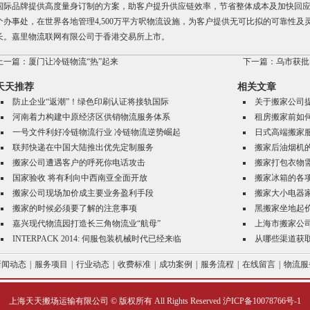
国际品牌提供高度量身订制的方案，助客户提升供应链效率，节省整体成本及加快回应市
个办事处，在世界各地管理4,500万平方呎物流设施，为客户提供无可比拟的可靠性
长。嘉里物流联网有限公司于香港交易所上市。
上一篇：
厦门让冷链物流“热”起来
下一篇：
乌市获批
天天推荐
相关文章
防止企业“返潮”！绿色印刷认证将接轨国际
关于搬家公司
河南着力构建中原经济区供销物流服务体系
租房搬家前如
一号文件利好冷链物流行业 冷链物流逆势崛起
日式高端搬家
联邦快递在中国大陆推出优先定制服务
搬家后油烟机
搬家公司遭遇客户的呼死你电话攻击
搬家打包衣物
国家验收 将有利向中西南亚全面开放
搬家冰箱的各
搬家公司现场加价成主要业务盈利手段
搬家大小电器
搬家的时候必须要了解的注意事项
黑搬家坐地起
嘉兴现代物流园打造长三角物流业“航母”
上海市搬家公
INTERPACK 2014: 伺服包装机械时代已经来临
从哪些渠道获
新闻动态
|
服务项目
|
行业动态
|
收费标准
|
成功案例
|
服务流程
|
在线留言
|
物流服
上海天天搬场运输有限公司 © 版权所有 All Rights Reserved 沪ICP备10078766号-1