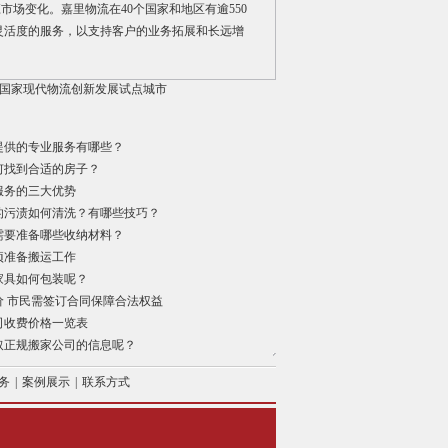
场变化。嘉里物流在40个国家和地区有逾550
及灵活度的服务，以支持客户的业务拓展和长远增
国家现代物流创新发展试点城市
提供的专业服务有哪些？
何找到合适的房子？
服务的三大优势
的污渍如何清洗？有哪些技巧？
需要准备哪些收纳材料？
项准备搬运工作
家具如何包装呢？
价 市民需签订合同保障合法权益
司收费价格一览表
取正规搬家公司的信息呢？
务
|
案例展示
|
联系方式