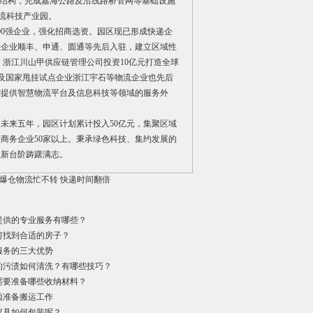
网结构，完成嘉海公路及沿线路桥管网等基础设施
流科技产业园。
00强企业，强化招商选资。园区现已形成快递企
头企业顺丰、申通、圆通等先后入驻，建立区域性
；浙江川山甲供应链管理公司投资10亿元打造全球
以及国家甩挂试点企业浙江宇石等物流企业也先后
别提供智慧物流平台及信息科技等领域的服务外
未来五年，园区计划累计投入50亿元，集聚区域
子商务企业50家以上。秉承绿色科技、集约发展的
上新台阶踌躇满志。
爆仓物流忙不转 快递时间翻倍
提供的专业服务有哪些？
何找到合适的房子？
服务的三大优势
的污渍如何清洗？有哪些技巧？
需要准备哪些收纳材料？
项准备搬运工作
家具如何包装呢？