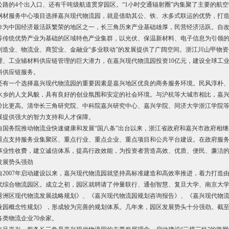
公路的4个出入口、还有千吨级航道贯穿园区。“1小时交通辐射圈”内集聚了主要的航
钢材服务中心项目选择嘉兴现代物流园，就是借助其公、铁、水多式联运的优势，打
作为中国经济最活跃繁荣的地区之一，长三角历来产业基础雄厚，民营经济活跃。自
等传统优势产业为基础的区域特色产业集群，以光伏、保温新材料、电子信息为引领
制造业、物流业、商贸业、金融业“多业联动”的发展提供了广阔空间。浙江川山甲物
理、工业辅材料供应链管理的巨大潜力，在嘉兴现代物流园投资10亿元，建设全球工
料供应链服务。
还有一个选择嘉兴现代物流园的重要因素是嘉兴地区优良的商务服务环境。民风淳朴
水乡的人文风貌，具有良好的创业氛围和安定的社会环境。与沪杭等大城市相比，嘉
价比更高。清华长三角研究院、中科院嘉兴研究中心、嘉兴学院、同济大学浙江学院等
展提供强大的智力支持和人才保障。
自国务院推动物流业快速健康和发展“国八条”出台以来，浙江省政府和嘉兴市政府相
重点支持服务业集聚区、重点行业、重点企业、重点项目和公共平台建设。在政府服
事业性收费，建立诚信体系，提高行政效能，为投资者营造高效、优质、便民、廉洁
发展势头强劲
自2007年启动建设以来，嘉兴现代物流园就坚持高标准建造和高效率推进，着力打造
代综合物流园区。成立之初，园区就聘请了仲量联行、通创智慧、复旦大学、南京大
秀洲区现代物流发展战略规划》、《嘉兴现代物流园规划咨询报告》、《嘉兴现代物流
业园概念性规划》，形成较为完善的规划体系。几年来，园区发展势头十分强劲。截至2
各类物流企业70余家。