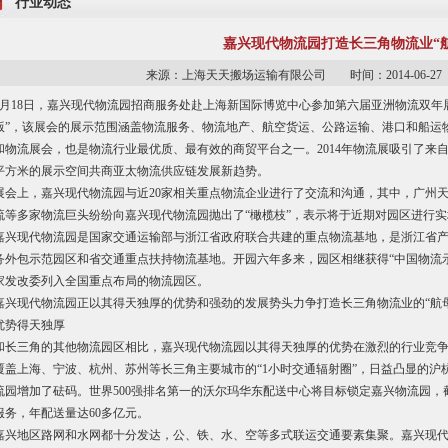
行业动态
嘉兴现代物流园打造长三角物流业“
来源：上海天天搬场运输有限公司 时间：2014-06-
6月18日，嘉兴现代物流园招商服务处赴上海新国际博览中心参加第六届亚洲物流双年展。作为全球最
版”，该展会的展示范围涵盖物流服务、物流地产、航空货运、公路运输、港口和船运
和物流展会，也是物流行业最优质、最有效的商贸平台之一。2014年物流展吸引了来自全
平方米的展示空间共商亚太物流供应链发展新趋势。
展会上，嘉兴现代物流园与近20家相关重点物流企业进行了交流和沟通，其中，广州
流等多家物流巨头纷纷向嘉兴现代物流园抛出了“橄榄枝”，表示将于近期对园区进行
嘉兴现代物流园是国家交通运输部与浙江省政府联合共建的重点物流基地，是浙江省
务外包示范园区和省交通重点扶持物流基地。开园六年多来，园区相继获得“中国物流示
家发改委列入全国重点布局的物流园区。
嘉兴现代物流园正以其得天独厚的优势和强劲的发展势头力争打造长三角物流业的“航母
优势得天独厚
和长三角的其他物流园区相比，嘉兴现代物流园以其得天独厚的优势在激烈的行业竞争
覆盖上海、宁波、杭州、苏州等长三角主要城市的“1小时交通辐射圈”，日益凸显的
流园增加了砝码。世界500强排名第一的沃尔玛华东配送中心将目标锁定嘉兴物流园，
服务，年配送量达60多亿元。
嘉兴地区路网和水网都十分发达，公、铁、水、空等多式联运交通要素集聚。嘉兴现代