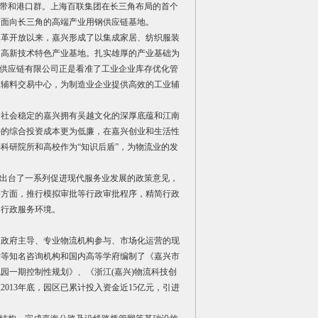
空带和港口群。上海百联集团在长三角布局的首个
造面向长三角的高端产业用钢供应链基地。
改革开放以来，嘉兴形成了以集成家居、纺织服装
的高新技术特色产业基地。扎实雄厚的产业基础为
资供应链有限公司正是看准了工业企业库存优化管
业辅料交易中心，为制造业企业提供高效的工业辅
、社会稳定的嘉兴拥有吴越文化的深厚底蕴和江南
兴的综合投资成本更为低廉，在嘉兴创业和生活性
科研院所和高校作为“知识后盾”，为物流业的发
继出台了一系列促进现代服务业发展的政策意见，
务方面，推行模拟审批等行政审批程序，精简行政
的行政服务环境。
由政府主导、专业物流机构参与、市场化运营的现
学等知名咨询机构和国内高等学府编制了《嘉兴市
园一期控制性规划》、《浙江(嘉兴)物流科技创
013年底，园区已累计投入资金近15亿元，引进