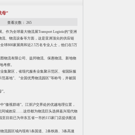
航母”
27 查看次数：
265
大物流展Transport Logistic的“亚洲
物流、物流设备等方面，这是亚洲顶尖的供应链
球800家展商和近2.5万名专业人士，他们在5万
天图物流有限公司、益邦物流、保惠物流、新地物
实地考察。
产业集聚区，省现代服务业集聚示范区、省国际服
范基地”、 “全国优秀物流园区”等称号，并被国
”。
中“傲视群雄”。江浙沪交界处的优越地理位置，
沪杭同城效应……这些都为物流巨头选择嘉兴现代物
截至目前已为华东五省一市的115家门店提供配送
物流园区域内现有1条国道、2条铁路、3条高速