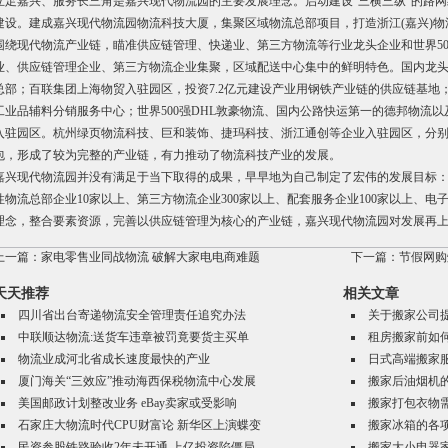
立足嘉兴、服务长三角是嘉兴现代物流园的主要发展理念。启动建设“三横三纵”的路
建设。建成嘉兴现代物流园物流科技大厦，集聚区域物流总部项目，打造浙江(嘉兴)物
围绕现代物流产业链，瞄准供应链管理、快递业、第三方物流等行业龙头企业和世界5
业、供应链管理企业、第三方物流企业集聚，区域配送中心集中的鲜明特色。国内龙
总部；百联集团上海物贸入驻园区，投资7.2亿元建设产业用钢铁产业链的供应链基地
工业品辅料分销服务中心；世界500强DHL敦豪物流、国内公路快运第一的德邦物流
入驻园区。杭州绿页物流科技、巨和装饰、捷玛科技、浙江通创等企业入驻园区，分
包，形成了较为完整的产业链，有力推动了物流科技产业的发展。
嘉兴现代物流园并没有满足于当下取得的成果，早早地为自己制定了宏伟的发展目标：
性物流总部企业10家以上、第三方物流企业300家以上、配套服务企业100家以上、电
理念，整合要素资源，完善以供应链管理为核心的产业链，嘉兴现代物流园对发展再
上一篇：
家电零售业同战物流 破解大家电电商难题
下一篇：
节假网购
天天推荐
相关文章
四川省出台寄递物流安全管理责任追究办法
关于搬家公司
中联顺达物流:送货车违章被罚竟要货主买单
租房搬家前如
物流业成河北省成长速度最快的产业
日式高端搬家
厦门海关“三效应”推动海西保税物流中心发展
搬家后油烟机
美国邮政计划整改业务 eBay卖家或受影响
搬家打包衣物
石家庄大物流时代CPU财富论 新华区上演蝶变
搬家冰箱的各
民资参股铁路验收2年未开通 上亿投资陷僵局
搬家大小电器