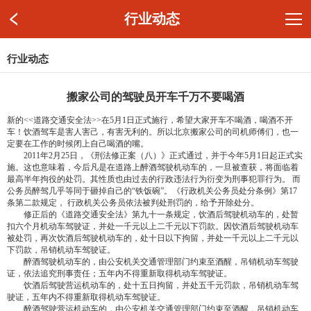
行业动态
行业动态
搬家公司的驾驶员开车千万不要喝酒
新的<<道路交通安全法>>在5月1日正式施行，希望大家开车不喝酒，喝酒不开
车！饮酒驾车是害人害己，有害无利的。所以北京搬家公司的司机师傅们，也一
定要在工作的时候闭上自己喝酒的嘴。
2011年2月25日，《刑法修正案（八）》正式通过，并于今年5月1日起正式实
施。这也意味着，今后凡是在道路上醉酒驾驶机动车的，一旦被查获，将面临着
最高半年拘役的处罚。其性质也由过去的行政违法行为衍变为刑事犯罪行为。 而
公务员醉驾几乎等同于砸掉自己的“铁饭碗”。《行政机关公务员处分条例》第17
条第二款规定， 行政机关公务员依法被判处刑罚的，给予开除处分。
修正后的《道路交通安全法》第九十一条规定，饮酒后驾驶机动车的，处暂
扣六个月机动车驾驶证，并处一千元以上二千元以下罚款。因饮酒后驾驶机动车
被处罚，再次饮酒后驾驶机动车的，处十日以下拘留，并处一千元以上二千元以
下罚款，吊销机动车驾驶证。
醉酒驾驶机动车的，由公安机关交通管理部门约束至酒醒，吊销机动车驾驶
证，依法追究刑事责任；五年内不得重新取得机动车驾驶证。
饮酒后驾驶营运机动车的，处十五日拘留，并处五千元罚款，吊销机动车驾
驶证，五年内不得重新取得机动车驾驶证。
醉酒驾驶营运机动车的，由公安机关交通管理部门约束至酒醒，吊销机动车