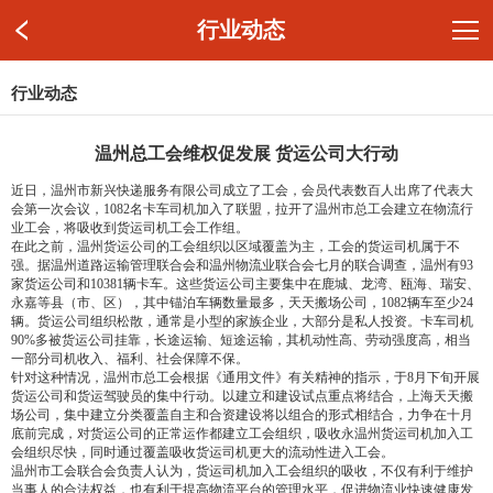
行业动态
行业动态
温州总工会维权促发展 货运公司大行动
近日，温州市新兴快递服务有限公司成立了工会，会员代表数百人出席了代表大
会第一次会议，1082名卡车司机加入了联盟，拉开了温州市总工会建立在物流行
业工会，将吸收到货运司机工会工作组。
在此之前，温州货运公司的工会组织以区域覆盖为主，工会的货运司机属于不
强。据温州道路运输管理联合会和温州物流业联合会七月的联合调查，温州有93
家货运公司和10381辆卡车。这些货运公司主要集中在鹿城、龙湾、瓯海、瑞安、
永嘉等县（市、区），其中锚泊车辆数量最多，
天天搬场公司
，1082辆车至少24
辆。货运公司组织松散，通常是小型的家族企业，大部分是私人投资。卡车司机
90%多被货运公司挂靠，长途运输、短途运输，其机动性高、劳动强度高，相当
一部分司机收入、福利、社会保障不保。
针对这种情况，温州市总工会根据《通用文件》有关精神的指示，于8月下旬开展
货运公司和货运驾驶员的集中行动。以建立和建设试点重点将结合，
上海天天搬
场公司
，集中建立分类覆盖自主和合资建设将以组合的形式相结合，力争在十月
底前完成，对货运公司的正常运作都建立工会组织，吸收永温州货运司机加入工
会组织尽快，同时通过覆盖吸收货运司机更大的流动性进入工会。
温州市工会联合会负责人认为，货运司机加入工会组织的吸收，不仅有利于维护
当事人的合法权益，也有利于提高物流平台的管理水平，促进物流业快速健康发