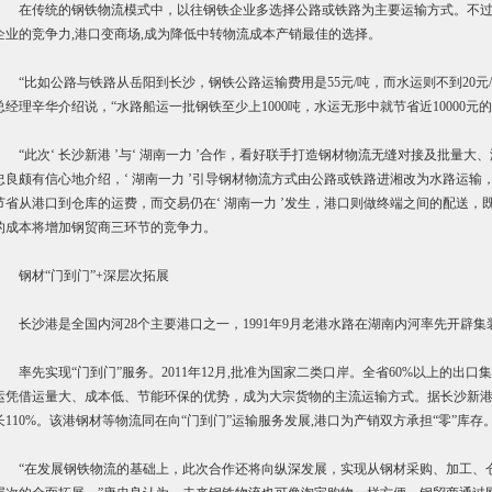
在传统的钢铁物流模式中，以往钢铁企业多选择公路或铁路为主要运输方式。不过
企业的竞争力,港口变商场,成为降低中转物流成本产销最佳的选择。
“比如公路与铁路从岳阳到长沙，钢铁公路运输费用是55元/吨，而水运则不到20元/
总经理辛华介绍说，“水路船运一批钢铁至少上1000吨，水运无形中就节省近10000元
“此次‘ 长沙新港 ’与‘ 湖南一力 ’合作，看好联手打造钢材物流无缝对接及批量大
忠良颇有信心地介绍，‘ 湖南一力 ’引导钢材物流方式由公路或铁路进湘改为水路运
节省从港口到仓库的运费，而交易仍在‘ 湖南一力 ’发生，港口则做终端之间的配送
的成本将增加钢贸商三环节的竞争力。
钢材“门到门”+深层次拓展
长沙港是全国内河28个主要港口之一，1991年9月老港水路在湖南内河率先开辟集装箱
率先实现“门到门”服务。2011年12月,批准为国家二类口岸。全省60%以上的出
运凭借运量大、成本低、节能环保的优势，成为大宗货物的主流运输方式。据长沙新港统计,
长110%。该港钢材等物流同在向“门到门”运输服务发展,港口为产销双方承担“零”库存
“在发展钢铁物流的基础上，此次合作还将向纵深发展，实现从钢材采购、加工、