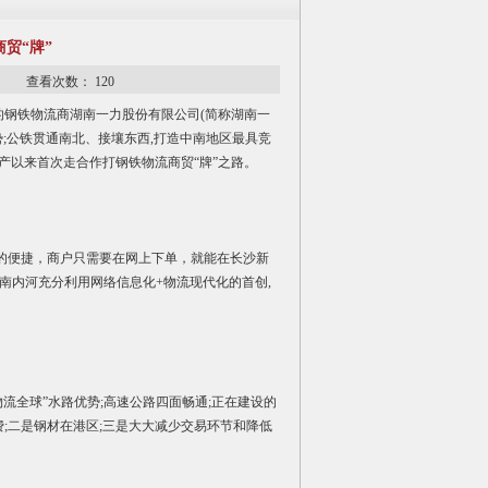
贸“牌”
08 查看次数：
120
的钢铁物流商湖南一力股份有限公司(简称湖南一
;公铁贯通南北、接壤东西,打造中南地区最具竞
投产以来首次走合作打钢铁物流商贸“牌”之路。
的便捷，商户只需要在网上下单，就能在长沙新
南内河充分利用网络信息化+物流现代化的首创,
流全球”水路优势;高速公路四面畅通;正在建设的
;二是钢材在港区;三是大大减少交易环节和降低