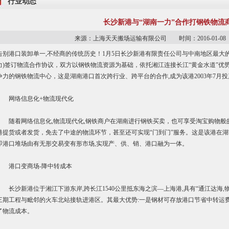
行业动态
长沙新港与“湖南一力”合作打钢铁物流商
来源：上海天天搬场运输有限公司 时间：2016-01-
告别港口装卸单一,不经商的传统历史！1月5日长沙新港有限责任公司与中南地区最大
力)签订物流合作协议，双方以钢铁物流资源为基础，依托湘江连接长江“黄金水道”优势
争力的钢铁物流中心，这是湖南港口首次跨行业、跨平台的合作,成为该港2003年7月
网络信息化+物流现代化
随着网络信息化,物流现代化,钢铁商户在湖南进行钢铁买卖，也可享受淘宝购物般
港提货或者发货，免去了中途的物流环节，甚至还可实现“门到门”服务。这是该港在湖
即港口堆场由有无形交易变有形市场,实现产、供、销、港口融为一体。
港口变商场-降中转成本
长沙新港位于湘江下游东岸,跨长江1540公里抵东海之滨—上海港,具有“通江达海,物
三期工程与毗邻的火车北站接轨进港区。其最大优势:一是钢材可存放港口节省中转运费
了物流成本。