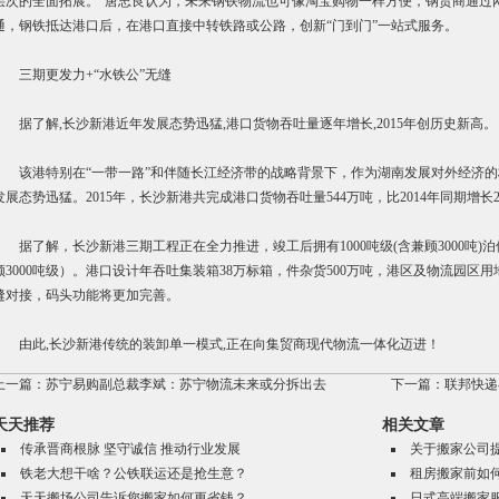
层次的全面拓展。”唐忠良认为，未来钢铁物流也可像淘宝购物一样方便，钢贸商通过网
通，钢铁抵达港口后，在港口直接中转铁路或公路，创新“门到门”一站式服务。
三期更发力+“水铁公”无缝
据了解,长沙新港近年发展态势迅猛,港口货物吞吐量逐年增长,2015年创历史新高。
该港特别在“一带一路”和伴随长江经济带的战略背景下，作为湖南发展对外经济的
发展态势迅猛。2015年，长沙新港共完成港口货物吞吐量544万吨，比2014年同期增长
据了解，长沙新港三期工程正在全力推进，竣工后拥有1000吨级(含兼顾3000吨)泊位1
顾3000吨级）。港口设计年吞吐集装箱38万标箱，件杂货500万吨，港区及物流园区用
缝对接，码头功能将更加完善。
由此,长沙新港传统的装卸单一模式,正在向集贸商现代物流一体化迈进！
上一篇：
苏宁易购副总裁李斌：苏宁物流未来或分拆出去
下一篇：
联邦快递
天天推荐
相关文章
传承晋商根脉 坚守诚信 推动行业发展
关于搬家公司
铁老大想干啥？公铁联运还是抢生意？
租房搬家前如
天天搬场公司告诉您搬家如何更省钱？
日式高端搬家