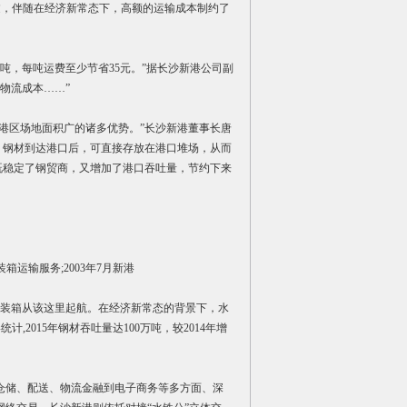
，伴随在经济新常态下，高额的运输成本制约了
吨，每吨运费至少节省35元。”据长沙新港公司副
的物流成本……”
、港区场地面积广的诸多优势。”长沙新港董事长唐
输，钢材到达港口后，可直接存放在港口堆场，从而
，既稳定了钢贸商，又增加了港口吞吐量，节约下来
运输服务;2003年7月新港
口集装箱从该这里起航。在经济新常态的背景下，水
2015年钢材吞吐量达100万吨，较2014年增
。
仓储、配送、物流金融到电子商务等多方面、深