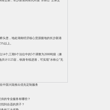
络交易，长沙新港则依托对接“水铁公”立体交
桥头堡，地处湖南经济核心货源腹地的长沙新港
25%以上。
4个;三期6个泊位中的5个调整为2000吨级（兼
地共计1125亩，铁路专线进港，可实现“水铁公”无
在中国大陆推出优先定制服务
提供的专业服务有哪些？
何找到合适的房子？
服务的三大优势