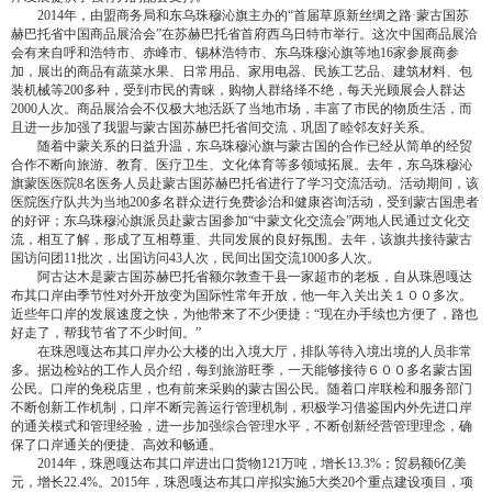
2014年，由盟商务局和东乌珠穆沁旗主办的“首届草原新丝绸之路·蒙古国苏
赫巴托省中国商品展洽会”在苏赫巴托省首府西乌日特市举行。这次中国商品展洽
会有来自呼和浩特市、赤峰市、锡林浩特市、东乌珠穆沁旗等地16家参展商参
加，展出的商品有蔬菜水果、日常用品、家用电器、民族工艺品、建筑材料、包
装机械等200多种，受到市民的青睐，购物人群络绎不绝，每天光顾展会人群达
2000人次。商品展洽会不仅极大地活跃了当地市场，丰富了市民的物质生活，而
且进一步加强了我盟与蒙古国苏赫巴托省间交流，巩固了睦邻友好关系。
随着中蒙关系的日益升温，东乌珠穆沁旗与蒙古国的合作已经从简单的经贸
合作不断向旅游、教育、医疗卫生、文化体育等多领域拓展。去年，东乌珠穆沁
旗蒙医医院8名医务人员赴蒙古国苏赫巴托省进行了学习交流活动。活动期间，该
医院医疗队共为当地200多名群众进行免费诊治和健康咨询活动，受到蒙古国患者
的好评；东乌珠穆沁旗派员赴蒙古国参加“中蒙文化交流会”两地人民通过文化交
流，相互了解，形成了互相尊重、共同发展的良好氛围。去年，该旗共接待蒙古
国访问团11批次，出国访问43人次，民间出国交流1000多人次。
阿古达木是蒙古国苏赫巴托省额尔敦查干县一家超市的老板，自从珠恩嘎达
布其口岸由季节性对外开放变为国际性常年开放，他一年入关出关１００多次。
近些年口岸的发展速度之快，为他带来了不少便捷：“现在办手续也方便了，路也
好走了，帮我节省了不少时间。”
在珠恩嘎达布其口岸办公大楼的出入境大厅，排队等待入境出境的人员非常
多。据边检站的工作人员介绍，每到旅游旺季，一天能够接待６００多名蒙古国
公民。口岸的免税店里，也有前来采购的蒙古国公民。随着口岸联检和服务部门
不断创新工作机制，口岸不断完善运行管理机制，积极学习借鉴国内外先进口岸
的通关模式和管理经验，进一步加强综合管理水平，不断创新经营管理理念，确
保了口岸通关的便捷、高效和畅通。
2014年，珠恩嘎达布其口岸进出口货物121万吨，增长13.3%；贸易额6亿美
元，增长22.4%。2015年，珠恩嘎达布其口岸拟实施5大类20个重点建设项目，项