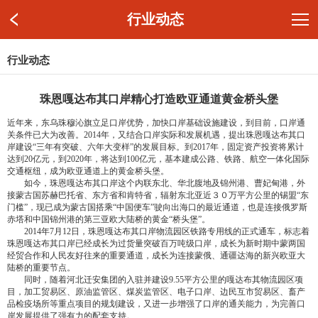
行业动态
行业动态
珠恩嘎达布其口岸精心打造欧亚通道黄金桥头堡
近年来，东乌珠穆沁旗立足口岸优势，加快口岸基础设施建设，到目前，口岸通
关条件已大为改善。2014年，又结合口岸实际和发展机遇，提出珠恩嘎达布其口
岸建设“三年有突破、六年大变样”的发展目标。到2017年，固定资产投资将累计
达到20亿元，到2020年，将达到100亿元，基本建成公路、铁路、航空一体化国际
交通枢纽，成为欧亚通道上的黄金桥头堡。
如今，珠恩嘎达布其口岸这个内联东北、华北腹地及锦州港、曹妃甸港，外
接蒙古国苏赫巴托省、东方省和肯特省，辐射东北亚近３０万平方公里的锡盟“东
门槛”，现已成为蒙古国搭乘“中国便车”驶向出海口的最近通道，也是连接俄罗斯
赤塔和中国锦州港的第三亚欧大陆桥的黄金“桥头堡”。
2014年7月12日，珠恩嘎达布其口岸物流园区铁路专用线的正式通车，标志着
珠恩嘎达布其口岸已经成长为过货量突破百万吨级口岸，成长为新时期中蒙两国
经贸合作和人民友好往来的重要通道，成长为连接蒙俄、通疆达海的新兴欧亚大
陆桥的重要节点。
同时，随着河北迁安集团的入驻并建设9.55平方公里的嘎达布其物流园区项
目，加工贸易区、原油监管区、煤炭监管区、电子口岸、边民互市贸易区、畜产
品检疫场所等重点项目的规划建设，又进一步增强了口岸的通关能力，为完善口
岸发展提供了强有力的配套支持。