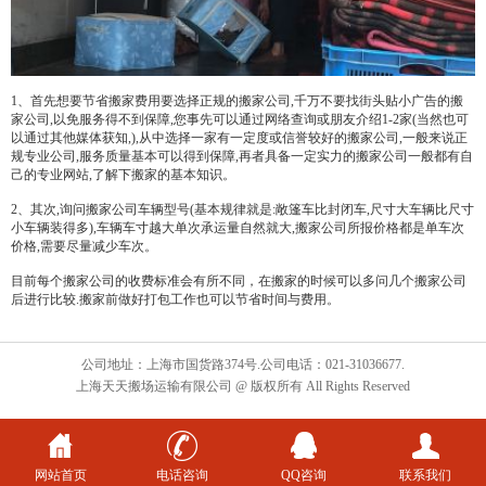
1、首先想要节省搬家费用要选择正规的搬家公司,千万不要找街头贴小广告的搬
家公司,以免服务得不到保障,您事先可以通过网络查询或朋友介绍1-2家(当然也可
以通过其他媒体获知,),从中选择一家有一定度或信誉较好的搬家公司,一般来说正
规专业公司,服务质量基本可以得到保障,再者具备一定实力的搬家公司一般都有自
己的专业网站,了解下搬家的基本知识。
2、其次,询问搬家公司车辆型号(基本规律就是:敞篷车比封闭车,尺寸大车辆比尺寸
小车辆装得多),车辆车寸越大单次承运量自然就大,搬家公司所报价格都是单车次
价格,需要尽量减少车次。
目前每个搬家公司的收费标准会有所不同，在搬家的时候可以多问几个搬家公司
后进行比较.搬家前做好打包工作也可以节省时间与费用。
公司地址：上海市国货路374号.公司电话：021-31036677.
上海天天搬场运输有限公司 @ 版权所有 All Rights Reserved
网站首页
电话咨询
QQ咨询
联系我们