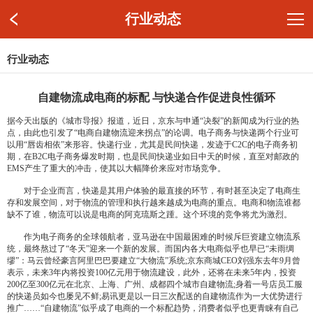
行业动态
行业动态
自建物流成电商的标配 与快递合作促进良性循环
据今天出版的《城市导报》报道，近日，京东与申通“决裂”的新闻成为行业的热
点，由此也引发了“电商自建物流迎来拐点”的论调。电子商务与快递两个行业可
以用“唇齿相依”来形容。快递行业，尤其是民间快递，发迹于C2C的电子商务初
期，在B2C电子商务爆发时期，也是民间快递业如日中天的时候，直至对邮政的
EMS产生了重大的冲击，使其以大幅降价来应对市场竞争。
对于企业而言，快递是其用户体验的最直接的环节，有时甚至决定了电商生
存和发展空间，对于物流的管理和执行越来越成为电商的重点。电商和物流谁都
缺不了谁，物流可以说是电商的阿克琉斯之踵。这个环境的竞争将尤为激烈。
作为电子商务的全球领航者，亚马逊在中国最困难的时候斥巨资建立物流系
统，最终熬过了“冬天”迎来一个新的发展。而国内各大电商似乎也早已“未雨绸
缪”：马云曾经豪言阿里巴巴要建立“大物流”系统;京东商城CEO刘强东去年9月曾
表示，未来3年内将投资100亿元用于物流建设，此外，还将在未来5年内，投资
200亿至300亿元在北京、上海、广州、成都四个城市自建物流;身着一号店员工服
的快递员如今也屡见不鲜;易讯更是以一日三次配送的自建物流作为一大优势进行
推广……“自建物流”似乎成了电商的一个标配趋势，消费者似乎也更青睐有自己