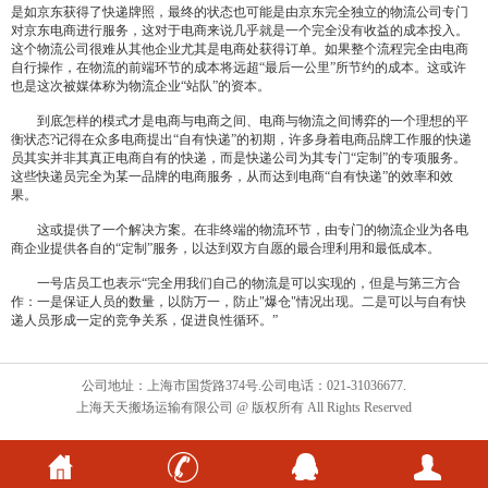
是如京东获得了快递牌照，最终的状态也可能是由京东完全独立的物流公司专门
对京东电商进行服务，这对于电商来说几乎就是一个完全没有收益的成本投入。
这个物流公司很难从其他企业尤其是电商处获得订单。如果整个流程完全由电商
自行操作，在物流的前端环节的成本将远超“最后一公里”所节约的成本。这或许
也是这次被媒体称为物流企业“站队”的资本。
到底怎样的模式才是电商与电商之间、电商与物流之间博弈的一个理想的平
衡状态?记得在众多电商提出“自有快递”的初期，许多身着电商品牌工作服的快递
员其实并非其真正电商自有的快递，而是快递公司为其专门“定制”的专项服务。
这些快递员完全为某一品牌的电商服务，从而达到电商“自有快递”的效率和效
果。
这或提供了一个解决方案。在非终端的物流环节，由专门的物流企业为各电
商企业提供各自的“定制”服务，以达到双方自愿的最合理利用和最低成本。
一号店员工也表示“完全用我们自己的物流是可以实现的，但是与第三方合
作：一是保证人员的数量，以防万一，防止"爆仓"情况出现。二是可以与自有快
递人员形成一定的竞争关系，促进良性循环。”
公司地址：上海市国货路374号.公司电话：021-31036677.
上海天天搬场运输有限公司 @ 版权所有 All Rights Reserved