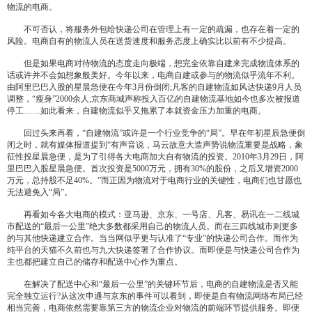
物流的电商。
不可否认，将服务外包给快递公司在管理上有一定的疏漏，也存在着一定的
风险。电商自有的物流人员在送货速度和服务态度上确实比以前有不少提高。
但是如果电商对待物流的态度走向极端，想完全依靠自建来完成物流体系的
话或许并不会如想象般美好。今年以来，电商自建或参与的物流似乎流年不利。
由阿里巴巴入股的星晨急便在今年3月份倒闭;凡客的自建物流如风达快递9月人员
调整，“瘦身”2000余人;京东商城声称投入百亿的自建物流基地如今也多次被报道
停工……如此看来，自建物流似乎又拖累了本就资金压力加重的电商。
回过头来再看，“自建物流”或许是一个行业竞争的“局”。早在年初星辰急便倒
闭之时，就有媒体报道提到“有声音说，马云故意大造声势说物流重要是战略，象
征性投星晨急便，是为了引得各大电商加大自有物流的投资。2010年3月29日，阿
里巴巴入股星晨急便。首次投资是5000万元，拥有30%的股份，之后又增资2000
万元，总持股不足40%。”而正因为物流对于电商行业的关键性，电商们也甘愿也
无法避免入“局”。
再看如今各大电商的模式：亚马逊、京东、一号店、凡客、易讯在一二线城
市配送的“最后一公里”绝大多数都采用自己的物流人员。而在三四线城市则更多
的与其他快递建立合作。当当网似乎更与认准了“专业”的快递公司合作。而作为
纯平台的天猫不久前也与九大快递签署了合作协议。而即便是与快递公司合作为
主也都把建立自己的储存和配送中心作为重点。
在解决了配送中心和“最后一公里”的关键环节后，电商的自建物流是否又能
完全独立运行?从这次申通与京东的事件可以看到，即便是自有物流网络布局已经
相当完善，电商依然需要靠第三方的物流企业对物流的前端环节提供服务。即便