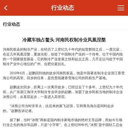
行业动态
行业动态
冷藏车独占鳌头 河南民权制冷业凤凰涅槃
河南民权县的制冷产业，在经历了上世纪九十年代的短暂辉煌之后，一度沉寂，
在近几年凤凰涅槃，重放光彩，创造了中国制冷产业的一个传奇。位于中国内陆
的一个国家级贫困县，它的制冷产业发展之快和起点之高，几乎足以与处于中国
制冷产业中心地位的广州、合肥分庭抗礼。
2010年6月，赵鹏回到他的故乡河南民权县。他是中国著名制冷企业浙江香雪
海公司的高管。回乡的任务，是负责组建香雪海公司的民权生产基地。
赵鹏这次回乡，距离上一次离开故乡，已经过去了十多年。上世纪九十年代
初，从广东湛江海洋大学制冷专业毕业的赵鹏，加盟了故乡民权当地的制冷企业
冰熊公司，从基层起步，一直进入高管层。
“冰熊公司当时非常火，比后来的新飞还强，它和青岛海尔是同时起步
的。”赵鹏告诉记者。
据了解，当时“冰熊”商标是国内制冷家电市场的绝对主导品牌，而如今引领
行业之先的海尔等品牌，只是“小字辈”。在上世纪90年代,“冰熊”是中国轻工总会