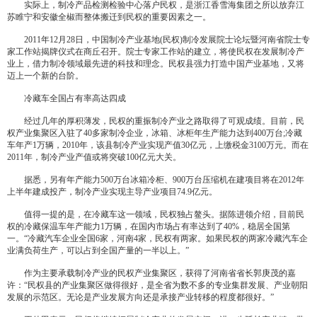
实际上，制冷产品检测检验中心落户民权，是浙江香雪海集团之所以放弃江
苏睢宁和安徽全椒而整体搬迁到民权的重要因素之一。
2011年12月28日，中国制冷产业基地(民权)制冷发展院士论坛暨河南省院士专
家工作站揭牌仪式在商丘召开。院士专家工作站的建立，将使民权在发展制冷产
业上，借力制冷领域最先进的科技和理念。民权县强力打造中国产业基地，又将
迈上一个新的台阶。
冷藏车全国占有率高达四成
经过几年的厚积薄发，民权的重振制冷产业之路取得了可观成绩。目前，民
权产业集聚区入驻了40多家制冷企业，冰箱、冰柜年生产能力达到400万台;冷藏
车年产1万辆，2010年，该县制冷产业实现产值30亿元，上缴税金3100万元。而在
2011年，制冷产业产值或将突破100亿元大关。
据悉，另有年产能力500万台冰箱冷柜、900万台压缩机在建项目将在2012年
上半年建成投产，制冷产业实现主导产业项目74.9亿元。
值得一提的是，在冷藏车这一领域，民权独占鳌头。据陈进领介绍，目前民
权的冷藏保温车年产能力1万辆，在国内市场占有率达到了40%，稳居全国第
一。“冷藏汽车企业全国6家，河南4家，民权有两家。如果民权的两家冷藏汽车企
业满负荷生产，可以占到全国产量的一半以上。”
作为主要承载制冷产业的民权产业集聚区，获得了河南省省长郭庚茂的嘉
许：“民权县的产业集聚区做得很好，是全省为数不多的专业集群发展、产业朝阳
发展的示范区。无论是产业发展方向还是承接产业转移的程度都很好。”