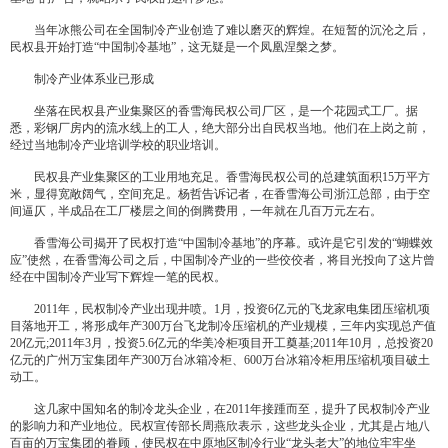
当年冰熊公司在全国制冷产业创造了难以磨灭的辉煌。在短暂的沉沦之后，
民权县开始打造“中国制冷基地”，这无疑是一个凤凰涅槃之梦。
制冷产业体系业已形成
坐落在民权县产业集聚区的香雪海民权公司厂区，是一个花园式工厂。据
悉，彩钢厂房内的流水线上的工人，绝大部分出自民权当地。他们在上岗之前，
经过当地制冷产业培训学校的职业培训。
民权县产业集聚区的工业用地充足。香雪海民权公司的总建筑面积15万平方
米，显得宽敞阔气，空间充足。杨哲告诉记者，在香雪海公司浙江总部，由于空
间逼仄，半成品在工厂楼层之间的倒腾费用，一年就在几百万元左右。
香雪海公司揭开了民权打造“中国制冷基地”的序幕。或许是它引发的“蝴蝶效
应”使然，在香雪海公司之后，中国制冷产业的一些佼佼者，将目光投向了这片曾
经在中国制冷产业写下辉煌一笔的民权。
2011年，民权制冷产业出现井喷。1月，投资6亿元的飞龙家电集团压缩机项
目落地开工，将形成年产300万台飞龙制冷压缩机的产业规模，三年内实现总产值
20亿元;2011年3月，投资5.6亿元的华美冷柜项目开工奠基;2011年10月，总投资20
亿元的广州万宝集团年产300万台冰箱冷柜、600万台冰箱冷柜用压缩机项目破土
动工。
这几家中国知名的制冷龙头企业，在2011年接踵而至，提升了民权制冷产业
的影响力和产业地位。民权宣传部长周燕欣表示，这些龙头企业，尤其是占地八
百亩的万宝集团的眷顾，使民权在中原地区制冷行业“龙头老大”的地位牢牢坐