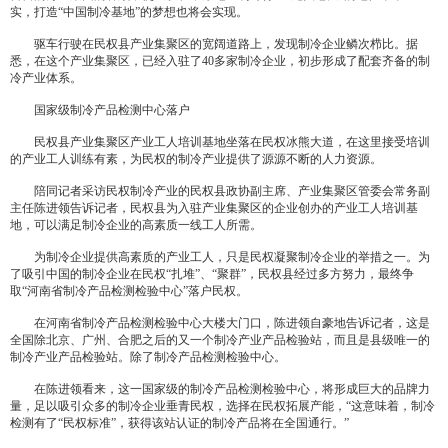
实，打造“中国制冷基地”的梦想也将会实现。
驱车行驶在民权县产业集聚区的宽阔道路上，发现制冷企业鳞次栉比。据
悉，在这个产业集聚区，已经入驻了40多家制冷企业，初步形成了配套齐备的制
冷产业体系。
国家级制冷产品检测中心落户
民权县产业集聚区产业工人培训基地坐落在民权冰熊大道，在这里接受培训
的产业工人训练有素，为民权的制冷产业提供了源源不断的人力资源。
陪同记者采访民权制冷产业的民权县政协副主席、产业集聚区管委会常务副
主任陈进领告诉记者，民权县为入驻产业集聚区的企业创办的产业工人培训基
地，可以满足制冷企业的高素质一线工人所需。
为制冷企业提供高素质的产业工人，只是民权凝聚制冷企业的举措之一。为
了吸引中国的制冷企业在民权“扎堆”、“聚群”，民权县经过多方努力，最终争
取“河南省制冷产品检测检验中心”落户民权。
在河南省制冷产品检测检验中心大楼大门口，陈进领自豪地告诉记者，这是
全国除北京、广州、合肥之后的又一个制冷产业产品检验站，而且是县级唯一的
制冷产业产品检验站。除了制冷产品检测检验中心。
在陈进领看来，这一国家级的制冷产品检测检验中心，将形成巨大的品牌力
量，足以吸引众多的制冷企业垂青民权，选择在民权拓展产能，“这意味着，制冷
检测有了“民权标准”，获得该站认证的制冷产品将在全国通行。”