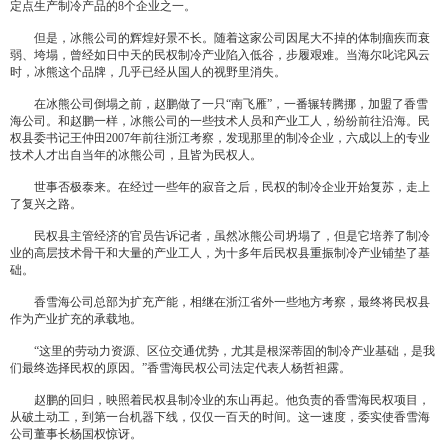
定点生产制冷产品的8个企业之一。
但是，冰熊公司的辉煌好景不长。随着这家公司因尾大不掉的体制痼疾而衰
弱、垮塌，曾经如日中天的民权制冷产业陷入低谷，步履艰难。当海尔叱诧风云
时，冰熊这个品牌，几乎已经从国人的视野里消失。
在冰熊公司倒塌之前，赵鹏做了一只“南飞雁”，一番辗转腾挪，加盟了香雪
海公司。和赵鹏一样，冰熊公司的一些技术人员和产业工人，纷纷前往沿海。民
权县委书记王仲田2007年前往浙江考察，发现那里的制冷企业，六成以上的专业
技术人才出自当年的冰熊公司，且皆为民权人。
世事否极泰来。在经过一些年的寂音之后，民权的制冷企业开始复苏，走上
了复兴之路。
民权县主管经济的官员告诉记者，虽然冰熊公司坍塌了，但是它培养了制冷
业的高层技术骨干和大量的产业工人，为十多年后民权县重振制冷产业铺垫了基
础。
香雪海公司总部为扩充产能，相继在浙江省外一些地方考察，最终将民权县
作为产业扩充的承载地。
“这里的劳动力资源、区位交通优势，尤其是根深蒂固的制冷产业基础，是我
们最终选择民权的原因。”香雪海民权公司法定代表人杨哲袒露。
赵鹏的回归，映照着民权县制冷业的东山再起。他负责的香雪海民权项目，
从破土动工，到第一台机器下线，仅仅一百天的时间。这一速度，委实使香雪海
公司董事长杨国权惊讶。