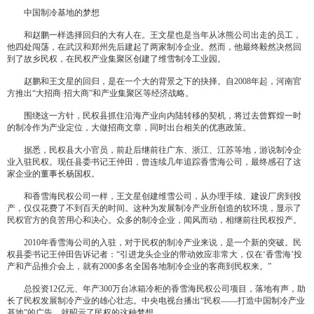
中国制冷基地的梦想
和赵鹏一样选择回归的大有人在。王文星也是当年从冰熊公司出走的员工，
他四处闯荡，在武汉和郑州先后建起了两家制冷企业。然而，他最终毅然决然回
到了故乡民权，在民权产业集聚区创建了维雪制冷工业园。
赵鹏和王文星的回归，是在一个大的背景之下的抉择。自2008年起，河南官
方推出“大招商·招大商”和产业集聚区等经济战略。
围绕这一方针，民权县抓住沿海产业向内陆转移的契机，将过去曾辉煌一时
的制冷作为产业定位，大做招商文章，同时出台相关的优惠政策。
据悉，民权县大小官员，前赴后继前往广东、浙江、江苏等地，游说制冷企
业入驻民权。现任县委书记王仲田，曾连续几年追踪香雪海公司，最终感召了这
家企业的董事长杨国权。
和香雪海民权公司一样，王文星创建维雪公司，从办理手续、建设厂房到投
产，仅仅花费了不到百天的时间。这种为发展制冷产业所创造的软环境，显示了
民权官方的良苦用心和决心。众多的制冷企业，闻风而动，相继前往民权投产。
2010年香雪海公司的入驻，对于民权的制冷产业来说，是一个新的突破。民
权县委书记王仲田告诉记者：“引进龙头企业的带动效应非常大，仅在‘香雪海’投
产和产品推介会上，就有2000多名全国各地制冷企业的客商到民权来。”
总投资12亿元、年产300万台冰箱冷柜的香雪海民权公司项目，落地有声，助
长了民权发展制冷产业的雄心壮志。中央电视台播出“民权——打造中国制冷产业
基地”的广告，就昭示了民权的这种梦想。