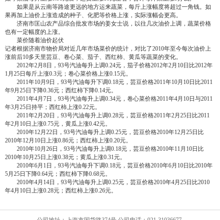
如果是从云南等路途更远的地方运来蔬菜，每斤上涨幅度将超过一角钱。如
果再加上油价上涨造成的种子、化肥等价格上涨，实际涨幅会更高。
济南市匡山农产品综合批发市场的姜女士说，以往几次油价上调，蔬菜价格
也有一定幅度的上涨。
菜价随着油价起伏
记者根据济南市物价局对近几年市场菜价的统计，对比了2010年至今每次油价上
涨前后10多天里芸豆、卷心菜、茄子、西红柿、黄瓜等蔬菜的变化。
2012年2月8日，93号汽油每升上调0.24元，茄子价格2012年2月10日比2012年
1月25日每斤上涨0.3元；卷心菜价格上涨0.15元。
2011年10月9日，93号汽油每升下调0.18元，芸豆价格2011年10月10日比2011
年9月25日下降0.36元；西红柿下降0.14元。
2011年4月7日，93号汽油每升上调0.34元，卷心菜价格2011年4月10日与2011
年3月25日持平；西红柿上涨0.22元。
2011年2月20日，93号汽油每升上调0.28元，芸豆价格2011年2月25日比2011
年2月10日上涨0.75元，黄瓜上涨0.42元。
2010年12月22日，93号汽油每升上调0.25元，芸豆价格2010年12月25日比
2010年12月10日上涨0.86元；西红柿上涨0.20元。
2010年10月26日，93号汽油每升上调0.18元，芸豆价格2010年11月10日比
2010年10月25日上涨0.38元；黄瓜上涨0.31元。
2010年6月1日，93号汽油每升下调0.18元，芸豆价格2010年6月10日比2010年
5月25日下降0.64元；西红柿下降0.68元。
2010年4月14日，93号汽油每升上调0.25元，芸豆价格2010年4月25日比2010
年4月10日上涨0.28元；西红柿上涨0.26元。