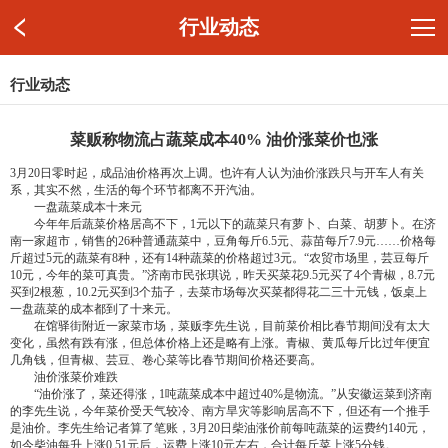
行业动态
行业动态
菜贩称物流占蔬菜成本40% 油价涨菜价也涨
3月20日零时起，成品油价格再次上调。也许有人认为油价涨跌只与开车人有关
系，其实不然，生活的每个环节都离不开汽油。
一盘蔬菜成本十来元
今年年后蔬菜价格居高不下，1元以下的蔬菜只有萝卜、白菜、胡萝卜。在济
南一家超市，销售的26种普通蔬菜中，豆角每斤6.5元、蒜苗每斤7.9元……价格每
斤超过5元的蔬菜有8种，还有14种蔬菜的价格超过3元。“农贸市场里，芸豆每斤
10元，今年的菜可真贵。”济南市民张琪说，昨天买菜花9.5元买了4个青椒，8.7元
买到2根葱，10.2元买到3个茄子，去菜市场每次买菜都得花二三十元钱，饭桌上
一盘蔬菜的成本都到了十来元。
在馆驿街附近一家菜市场，菜贩李先生说，目前菜价相比春节期间没有太大
变化，虽然有跌有涨，但总体价格上还是略有上涨。青椒、黄瓜每斤比过年便宜
几角钱，但青椒、芸豆、卷心菜等比春节期间价格还要高。
油价涨菜价难跌
“油价涨了，菜还得涨，1吨蔬菜成本中超过40%是物流。”从安徽运菜到济南
的李先生说，今年菜价受天气较冷、南方旱灾等影响居高不下，但还有一个推手
是油价。李先生给记者算了笔账，3月20日柴油涨价前每吨蔬菜的运费约140元，
如今柴油每升上涨0.51元后，运费上涨10元左右，合计每斤菜上涨5分钱。