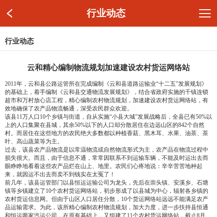
行业动态
行业动态
云和精心编制物流规划加速建设农村货运网络站
2011年，云和县公路运管所在完成编制《云和县道路运输业“十二五”发展规划》
的基础上，着手编制《云和县交通物流发展规划》，结合省政府实施的千镇连锁
超市和万村放心店工程，精心编制农村物流规划，加速建设农村货运网络站，有
效地确保了农产品物流畅通，深受农民群众欢迎。
该县11万人口10个乡镇与街道，自从实施“小县大城”发展战略后，全县已有50%以
上的人口集聚在县城，其余50%以下的人口却分散居住在边远山区的842个自然
村。而居住在这些地方的农民绝大多数都以种植香菇、黑木耳、水果、油茶、茶
叶、高山蔬菜等为主。
过去，该县农产品物流是以常温物流或自然物流形式为主，农产品在物流过程中
损失很大。而且，由于信息不通，常常因联系不到运输车辆，不能及时运出去而
眼睁睁地看着这些农产品烂在山上、地里。农民们心疼地说：辛辛苦苦地种起
来，就因运不出去而卖不到钱实在太冤了！
前几年，该县运管部门以县恒运运输公司为龙头，先后在崇头镇、安溪乡、石塘
镇等乡镇建立了10个农村货运网络站，初步形成了以县城为中心，辐射各乡镇的
农村货运信息网。但由于山区人口居住分散，10个货运网络站远远不能满足农产
品运输需求。为此，该所精心编制农村物流规划，加大力度，进一步扶持县恒通
和恒运两家汽运公司，在原有基础上，又组建了11个农村货运网络站，截止8月